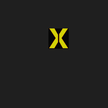
主要特点：
点击抓取界面。
代理支持和定时抓取。
抓取文本、图片、链接和价格。
适用于多个产品页面。
定价：
标准许可证：139 美元（一次性）
企业许可证：349 美元（包含调度程序 + 代理轮换）
5. Bright Data